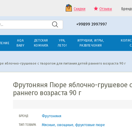
Скидки
Отзывы
Бренд
+99899 3997997
AQA
ДЕТСКАЯ
УРА,
ИГРУШКИ, ИГРЫ,
КОЛЯС
ЛЕНИЕ
BABY
КОМНАТА
ЛЕТО!
РАЗВЛЕЧЕНИЯ
С
ре яблочно-грушевое с творогом для питания детей раннего возраста 90 г
Фрутоняня Пюре яблочно-грушевое с
раннего возраста 90 г
Фрутоняня
БРЕНД
Мясные, овощные, фруктовые пюре
ТИП ТОВАРА