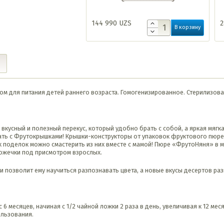
144 990
UZS
2
В корзину
м для питания детей раннего возраста. Гомогенизированное. Стерилизова
вкусный и полезный перекус, который удобно брать с собой, а яркая мягк
ать с Фрутокрышками! Крышки-конструкторы от упаковок фруктового пюре
 поделок можно смастерить из них вместе с мамой! Пюре «ФрутоНяня» в мя
ложечки под присмотром взрослых.
и позволит ему научиться разпознавать цвета, а новые вкусы десертов ра
 месяцев, начиная с 1/2 чайной ложки 2 раза в день, увеличивая к 12 мес
ользования.