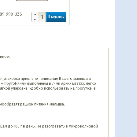
89 990
UZS
В корзину
нное.
ая упаковка привлечет внимание Вашего малыша и
 «ФрутоНяня» выполнены в 7-ми ярких цветах, легко
гкой упаковке. Удобно использовать на прогулке, в
знообразят рацион питания малыша.
яцам до 100 г в день. Не разогревать в микроволновой