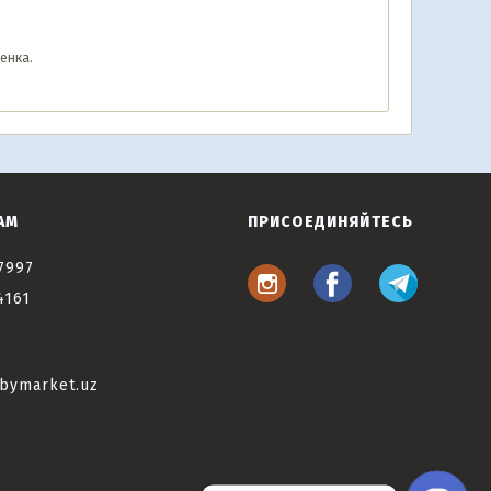
енка.
АМ
ПРИСОЕДИНЯЙТЕСЬ
7997
4161
bymarket.uz