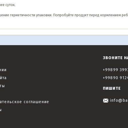
ее суток.
ение герметичности упаковки. Попробуйте продукт перед кормлением реб
ЗВОНИТЕ Н
нии
+99899 399
йта
+99890 912
ты
ПИШИТЕ
info@ba
ательское соглашение
ы