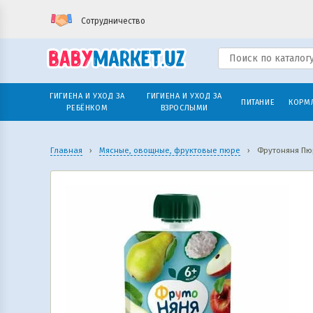
Сотрудничество
ГИГИЕНА И УХОД ЗА
ГИГИЕНА И УХОД ЗА
ПИТАНИЕ
КОРМ
РЕБЁНКОМ
ВЗРОСЛЫМИ
Главная
›
Мясные, овощные, фруктовые пюре
›
Фрутоняня Пю