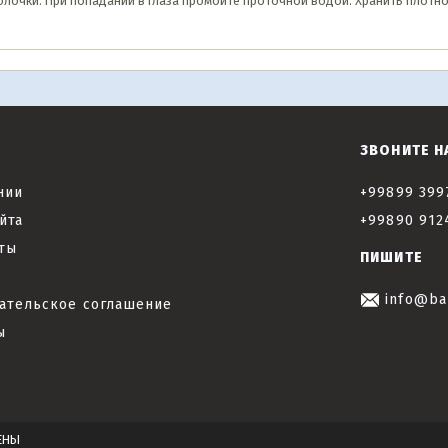
лочки. При попадании в глаза промойте проточной водой. Хранить плотно
ЗВОНИТЕ Н
нии
+99899 399
йта
+99890 912
ты
ПИШИТЕ
info@ba
ательское соглашение
ы
ЕНЫ