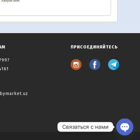
 закрытым.
АМ
ПРИСОЕДИНЯЙТЕСЬ
7997
4161
bymarket.uz
Связаться с нами
Open