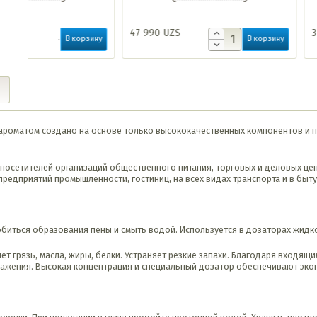
47 990
UZS
34 990
UZS
ину
В корзину
ароматом cоздано на основе только высококачественных компонентов и 
 посетителей организаций общественного питания, торговых и деловых це
редприятий промышленности, гостиниц, на всех видах транспорта и в быту
биться образования пены и смыть водой. Используется в дозаторах жидк
грязь, масла, жиры, белки. Устраняет резкие запахи. Благодаря входящ
дражения. Высокая концентрация и специальный дозатор обеспечивают эко