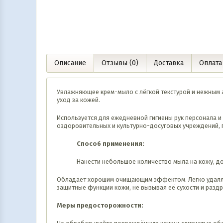
0 990
UZS
9 990
UZS
В корзину
В корз
Описание
Отзывы (0)
Доставка
Оплата
Увлажняющее крем-мыло с лёгкой текстурой и нежным 
уход за кожей.
Используется для ежедневной гигиены рук персонала и
оздоровительных и культурно-досуговых учреждений, п
Способ применения:
Нанести небольшое количество мыла на кожу, до
Обладает хорошим очищающим эффектом. Легко удаляет 
защитные функции кожи, не вызывая её сухости и раз
Меры предосторожности: