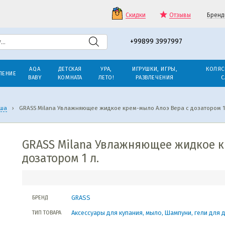
Скидки
Отзывы
Бренд
+99899 3997997
AQA
ДЕТСКАЯ
УРА,
ИГРУШКИ, ИГРЫ,
КОЛЯС
ЛЕНИЕ
BABY
КОМНАТА
ЛЕТО!
РАЗВЛЕЧЕНИЯ
С
уша
›
GRASS Milana Увлажняющее жидкое крем-мыло Алоэ Вера с дозатором 1
GRASS Milana Увлажняющее жидкое к
дозатором 1 л.
GRASS
БРЕНД
Аксессуары для купания, мыло, Шампуни, гели для 
ТИП ТОВАРА