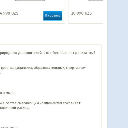
20 990
UZS
9 990
UZS
В корзину
В корзину
природных увлажнителей, что обеспечивает деликатный
нтров, медицинских, образовательных, спортивно-
.
ого мыла.
им в состав смягчающим компонентам сохраняет
номичный расход.