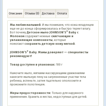
Описание
Отзывы (0)
Доставка
Оплата
Мы любим малышей
. И мы понимаем, что кожа младенцев
еще не до конца сформировалась и быстро теряет влагу.
®
Вот почему
Детское мыло JOHNSON’S
Baby с
Молоком
содержит нежные
смягчающие и
увлажняющие компоненты
, которые
помогают
сохранить детскую кожу мягкой
.
®
JOHNSON’S
Baby. Мамы доверяют — специалисты
рекомендуют!
Товар доступен в упаковках:
100 г
Намочите мыло, мягкими массирующими движениями
нанесите мыльную пену на загрязненные участки тела
ребенка, вспеньте, затем тщательно ополосните и
промокните полотенцем.
Меры предосторожности:
Только для наружного
применения. Хранить в местах, недоступных для детей.