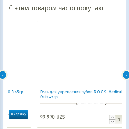
С этим товаром часто покупают
Гель для укрепления зубов R.O.C.S. Medical Minerals
fruit 45гр
у
99 990
UZS
В корзину