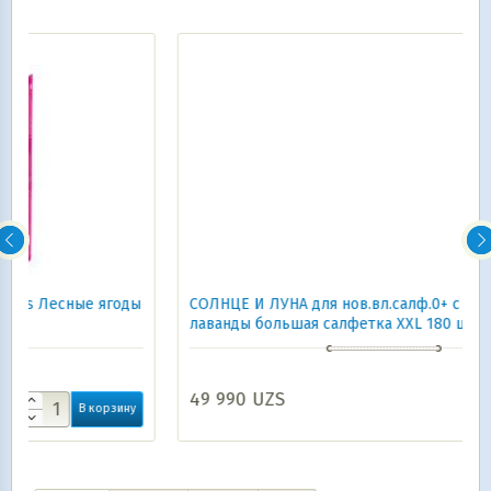
годы
СОЛНЦЕ И ЛУНА для нов.вл.салф.0+ с отваром
лаванды большая салфетка XXL 180 шт.
49 990
UZS
ину
В корзину