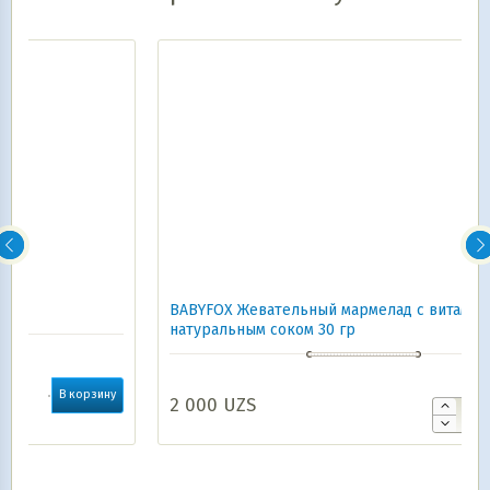
BABYFOX Жевательный мармелад с витаминами и
натуральным соком 30 гр
у
2 000
UZS
В корзину