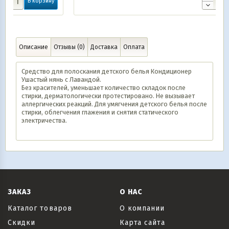
ну
В корзину
Описание
Отзывы (0)
Доставка
Оплата
Средство для полоскания детского белья Кондиционер
Ушастый нянь с Лавандой.
Без красителей, уменьшает количество складок после
стирки, дерматологически протестировано. Не вызывает
аллергических реакций. Для умягчения детского белья после
стирки, облегчения глажения и снятия статического
электричества.
ЗАКАЗ
О НАС
Каталог товаров
О компании
Скидки
Карта сайта