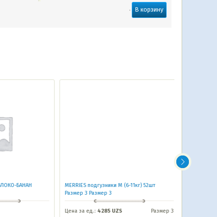
В корзину
ОКО-БАНАН
MERRIES подгузники M (6-11кг) 52шт
ФРУТОНЯНЯ М
Размер 3 Размер 3
яблоком и п
Цена за ед.:
4285 UZS
Размер 3