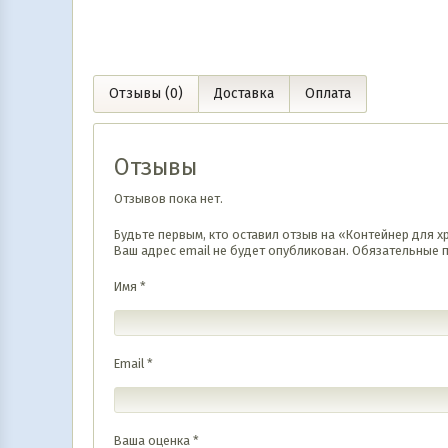
99 990
UZS
14 990
UZS
В корзину
В корз
69 990
UZS
13 990
UZS
Отзывы (0)
Доставка
Оплата
Отзывы
Отзывов пока нет.
Будьте первым, кто оставил отзыв на «Контейнер для х
Ваш адрес email не будет опубликован.
Обязательные 
Имя
*
Email
*
Ваша оценка
*