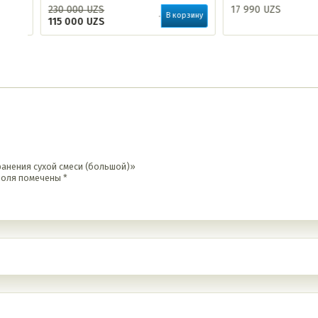
230 000
UZS
17 990
UZS
ину
В корзину
115 000
UZS
ранения сухой смеси (большой)»
поля помечены
*