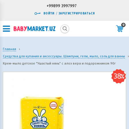
+99899 3997997
ВОЙТИ
/
ЗАРЕГИСТРИРОВАТЬСЯ
0
Главная
›
Средства для купания и аксессуары. Шампуни, гели, мыло, соль для ванны
›
Крем-мыло детское "Ушастый нянь" с алоэ вера и подорожником 90г