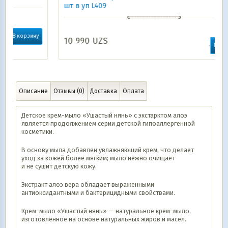
шт в уп L409
у
10 990
UZS
В корзину
Описание
Отзывы (0)
Доставка
Оплата
Детское крем-мыло «Ушастый нянь» с экстарктом алоэ
является продолжением серии детской гипоаллергенной
косметики.
В основу мыла добавлен увлажняющий крем, что делает
уход за кожей более мягким; мыло нежно очищает
и не сушит детскую кожу.
Экстракт алоэ вера обладает выраженными
антиоксидантными и бактерицидными свойствами.
Крем-мыло «Ушастый нянь» — натуральное крем-мыло,
изготовленное на основе натуральных жиров и масел.