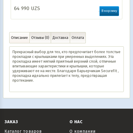
64 990
UZS
В корзину
Описание
Отзывы (0)
Доставка
Оплата
Прекрасный выбор для тех, кто предпочитает более толстые
прокладки с крылышками при умеренных выделениях. Эта
прокладка имеет мягкий приятный верхний слой, отличные
впитывающие характеристики и крылышки, которые
удерживают ее на месте. Благодаря барьерчикам SecureFit ,
прокладка идеально прилегает к телу, предотвращая
протекание.
ЗАКАЗ
О НАС
Каталог товаров
О компании