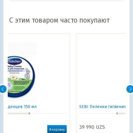
С этим товаром часто покупают
SENI Пеленки гигиенические Seni Soft 90 Х 60 5 шт
39 990
UZS
ну
В корзину