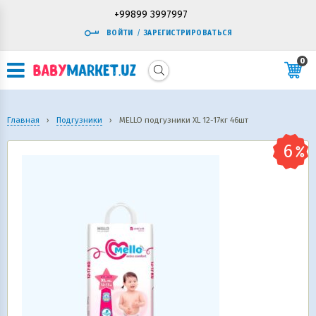
+99899 3997997
ВОЙТИ
/
ЗАРЕГИСТРИРОВАТЬСЯ
0
Главная
›
Подгузники
›
MELLO подгузники ХL 12-17кг 46шт