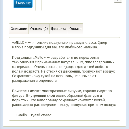
ну
Описание
Отзывы (0)
Доставка
Оплата
«MELLO» — японские подгузники премиум класса. Супер
мягкие подгузники для вашего любимого малыша.
Подгузники «Mello» — разработаны по передовым
технологиям с применением натуральных, гипоаллергенных
материалов. Очень тонкие, подходят для детей любого
пола и возраста. Не стесняют движений, пропускают воздух.
Сохраняют кожу сухой на всю ночь, не вызывают
раздражения и опрелости.
Памперсы имеют многоразовые липучки, хорошо сидят по
фигуре. Внутренний слой волнообразной фактуры и
пористый. Это наполовину сокращает контакт с кожей,
равномерно распределяет влагу, пропуская при этом воздух.
С Mello – гуляй смело!