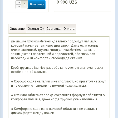
9 990
UZS
ину
В корзину
Описание
Отзывы (0)
Доставка
Оплата
Дышащие трусики Merries идеально подойдут малышу,
который начинает активно двигаться. Даже если малыш
очень активный, трусики-подгузники Merries надежно
защищают от протеканий и опрелостей, обеспечивая
необходимый комфорт и свободу движений!
Крой трусиков Merries разработан с учетом анатомических
особенностей малыша:
● Хорошо сидят на талии и не сползают, но при этом не жмут
и не оставляют следов на нежной коже малыша.
● Отлично облегают попку, сохраняют форму и заботятся о
комфорте малыша, даже когда трусики уже наполнены.
● Комфортно садятся в паховой области и не создают
дискомфорта между ножек.