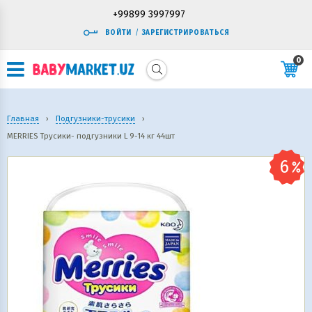
+99899 3997997
ВОЙТИ
/
ЗАРЕГИСТРИРОВАТЬСЯ
0
Главная
›
Подгузники-трусики
›
MERRIES Трусики- подгузники L 9-14 кг 44шт