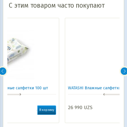
С этим товаром часто покупают
шт
WATASHI Влажные салфетки для детей 0+ 64 шт
26 990
UZS
корзину
В корзину