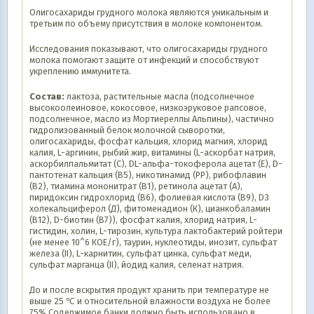
Олигосахариды грудного молока являются уникальным и
третьим по объему присутствия в молоке компонентом.
Исследования показывают, что олигосахариды грудного
молока помогают защите от инфекций и способствуют
укреплению иммунитета.
Состав:
лактоза, растительные масла (подсолнечное
высокоолеиновое, кокосовое, низкоэруковое рапсовое,
подсолнечное, масло из Мортиереллы Альпины), частично
гидролизованный белок молочной сыворотки,
олигосахариды, фосфат кальция, хлорид магния, хлорид
калия, L-аргинин, рыбий жир, витамины (L-аскорбат натрия,
аскорбилпальмитат (С), DL-альфа-токоферола ацетат (Е), D-
пантотенат кальция (В5), никотинамид (РР), рибофлавин
(В2), тиамина мононитрат (В1), ретинола ацетат (А),
пиридоксин гидрохлорид (В6), фолиевая кислота (В9), D3
холекальциферол (Д), фитоменадион (К), цианкобаламин
(В12), D-биотин (В7)), фосфат калия, хлорид натрия, L-
гистидин, холин, L-тирозин, культура лактобактерий ройтери
(не менее 10^6 КОЕ/г), таурин, нуклеотиды, инозит, сульфат
железа (II), L-карнитин, сульфат цинка, сульфат меди,
сульфат марганца (II), йодид калия, селенат натрия.
До и после вскрытия продукт хранить при температуре не
выше 25 ℃ и относительной влажности воздуха не более
75% Содержимое банки должно быть использовано в