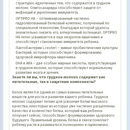
структурно идентичных тем, что содержатся в грудном
молоке. Олигосахариды способствуют защите от
инфекций и укреплению иммунитета.
OPTIPRO НА – оптимизированный частично
гидролизованный белковый комплекс, полученный по
специальной технологии, благодаря которой удалось
значительно снизить его аллергенный потенциал. OPTIPRO
НА легко усваивается в еще незрелом кишечнике и
способствует становлению иммунитета ребенка.
Лактобактерии L.reuteri – живые пробиотические культуры
бактерий, которые способствуют формированию
здоровой микрофлоры кишечника.
DHA и ARA – две особые жирные кислоты, присутствующие
в грудном молоке, которые способствуют нормальному
развитию мозга и зрения.
Знаете ли вы, что грудное молоко содержит как
питательные, так и защитные компоненты?
Белок является одним из самых важных питательных
веществ для роста и развития вашего ребенка. Грудное
молоко содержит легкие для усвоения белки высокого
качества, некоторые из которых уже частично расщеплены.
Качество и количество белка, который ваш ребенок
получает сейчас, способствуют формированию здорового
будущего. Правильный уровень белка в смеси помогает
ребенку расти и развиваться полноценно и гармонично.