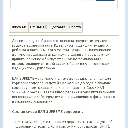
Описание
Отзывы (0)
Доставка
Оплата
Для питания детей раннего возраста предпочтительнее
грудное вскармливание. Идеальной пищей для грудного
ребенка является молоко матери. Грудное вскармливание
должно продолжаться как можно дольше. Перед тем как
принять решение об искусственном вскармливании с
использованием детской смеси, обратитесь за советом к
медицинскому работнику.
NAN SUPREME – это молочная смесь, предназначенная для
кормления здоровых детей с рождения до года в случаях,
когда грудное вскармливание невозможно. Смесь NAN
SUPREME обеспечивает вашего ребенка всеми питательными
веществами, необходимыми для гармоничного физического
и умственного развития.
Состав смеси NAN SUPREME содержит:
HM-O комплекс, состоящий из двух олиго-сахаридов – 2′-
фукозил-лактозы (2’FL) и лакто- N-неотетраозы (LNnT),