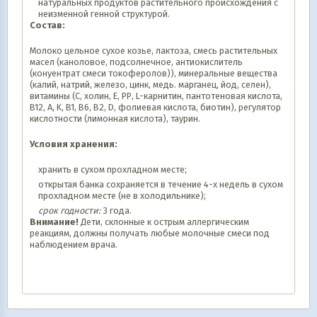
натуральных продуктов растительного происхождения с
неизменной генной структурой.
Состав:
Молоко цельное сухое козье, лактоза, смесь растительных
масел (каноловое, подсолнечное, антиокислитель
(конуентрат смеси токоферолов)), минеральные вещества
(калий, натрий, железо, цинк, медь. марганец, йод, селен),
витамины (С, холин, Е, РР, L-карнитин, пантотеновая кислота,
B12, A, K, B1, B6, B2, D, фолиевая кислота, биотин), регулятор
кислотности (лимонная кислота), таурин.
Условия хранения:
хранить в сухом прохладном месте;
открытая банка сохраняется в течение 4-х недель в сухом
прохладном месте (не в холодильнике);
срок годности:
3 года.
Внимание!
Дети, склонные к острым аллергическим
реакциям, должны получать любые молочные смеси под
наблюдением врача.