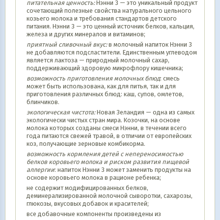
питательная
ценность:
Нэнни 3 — это уникальный продукт
сочетающий полезные свойства натурального цельного
козьего молока и требования стандартов детского
питания. Нэнни 3 — это ценный источник белков, кальция,
железа и других минералов и витаминов;
приятный сливочный вкус:
в молочный напиток Нэнни 3
не добавляются подсластители. Единственным углеводом
является лактоза — природный молочный сахар,
поддерживающий здоровую микрофлору кишечника;
возможность приготовления молочных блюд
: смесь
может быть использована, как для питья, так и для
приготовления различных блюд: каш, супов, омлетов,
блинчиков.
экологическая чистота:
Новая Зеландия — одна из самых
экологически чистых стран мира. Козочки, на основе
молока которых созданы смеси Нэнни, в течении всего
года питаются свежей травой, в отличии от европейских
коз, получающие зерновые комбикорма.
возможность кормления детей с непереносимостью
белков коровьего молока и риском развития пищевой
аллергии
: напиток Нэнни 3 может заменить продукты на
основе коровьего молока в рационе ребенка;
не содержит модифицированных белков,
деминерализированной молочной сыворотки, сахарозы,
глюкозы, вкусовых добавок и красителей;
все добавочные компоненты произведены из