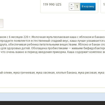
119 990
UZS
1
В корзину
аном с 6 месяцев 220 г. Молочная мультизлаковая каша с яблоком и банан
 продукте появляется естественный сладкий вкус, каша лучше усваивается
уг друга, обеспечивая ребенка питательными веществами. Яблоко и банан 
 для здоровых детей. Обогащена пробиотиками — живыми бифидобактери
 что очень важно в период введения прикорма. Каша содержит комплекс 
 олеин, мука гречневая, мука овсяная, хлопья банана, мука рисовая, мука