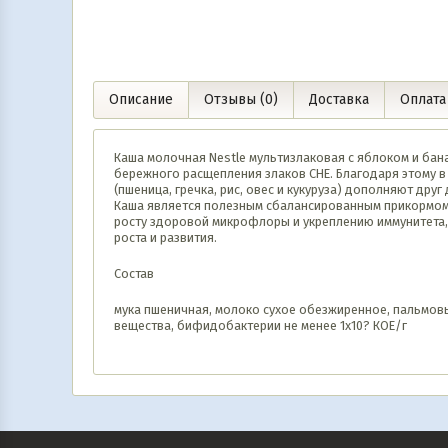
Описание
Отзывы (0)
Доставка
Оплата
Каша молочная Nestle мультизлаковая с яблоком и бан
бережного расщепления злаков СНЕ. Благодаря этому в
(пшеница, гречка, рис, овес и кукуруза) дополняют др
Каша является полезным сбалансированным прикормом
росту здоровой микрофлоры и укреплению иммунитета,
роста и развития.
Состав
мука пшеничная, молоко сухое обезжиренное, пальмовый
вещества, бифидобактерии не менее 1х10? КОЕ/г