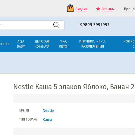
Скидки
Отзывы
Бренд
+99899 3997997
AQA
ДЕТСКАЯ
УРА,
ИГРУШКИ, ИГРЫ,
КОЛЯС
ЛЕНИЕ
BABY
КОМНАТА
ЛЕТО!
РАЗВЛЕЧЕНИЯ
С
Nestle Каша 5 злаков Яблоко, Банан 2
Nestle
БРЕНД
Каши
ТИП ТОВАРА