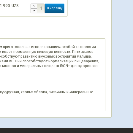
1 990
UZS
В корзину
ом приготовлена с использованием особой технологии
 и имеет повышенную пищевую ценность. Пять злаков
способствуют развитию вкусовых восприятий малыша.
ями BL. Они способствуют нормализации пищеварения,
витаминов и минеральных веществ iRON+ для здорового
 кукурузная, хлопья яблока, витамины и минеральные