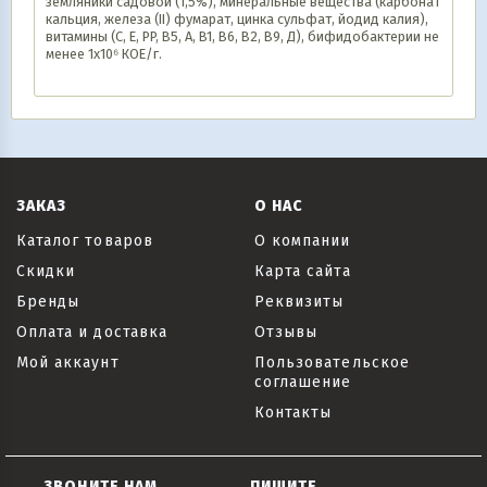
земляники садовой (1,5%), минеральные вещества (карбонат
кальция, железа (II) фумарат, цинка сульфат, йодид калия),
витамины (С, Е, PP, B5, A, B1, B6, B2, B9, Д), бифидобактерии не
менее 1х10⁶ КОЕ/г.
ЗАКАЗ
О НАС
Каталог товаров
О компании
Скидки
Карта сайта
Бренды
Реквизиты
Оплата и доставка
Отзывы
Мой аккаунт
Пользовательское
соглашение
Контакты
ЗВОНИТЕ НАМ
ПИШИТЕ