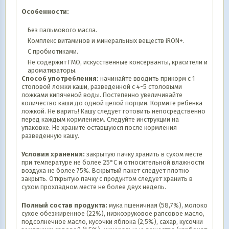
Особенности:
Без пальмового масла.
Комплекс витаминов и минеральных веществ iRON+.
С пробиотиками.
Не содержит ГМО, искусственные консерванты, красители и
ароматизаторы.
Способ употребления:
начинайте вводить прикорм с 1
столовой ложки каши, разведенной с 4-5 столовыми
ложками кипяченой воды. Постепенно увеличивайте
количество каши до одной целой порции. Кормите ребенка
ложкой. Не варить! Кашу следует готовить непосредственно
перед каждым кормлением. Следуйте инструкции на
упаковке. Не храните оставшуюся после кормления
разведенную кашу.
Условия хранения:
закрытую пачку хранить в сухом месте
при температуре не более 25°С и относительной влажности
воздуха не более 75%. Вскрытый пакет следует плотно
закрыть. Открытую пачку с продуктом следует хранить в
сухом прохладном месте не более двух недель.
Полный состав продукта:
мука пшеничная (58,7%), молоко
сухое обезжиренное (22%), низкоэруковое рапсовое масло,
подсолнечное масло, кусочки яблока (2,5%), сахар, кусочки