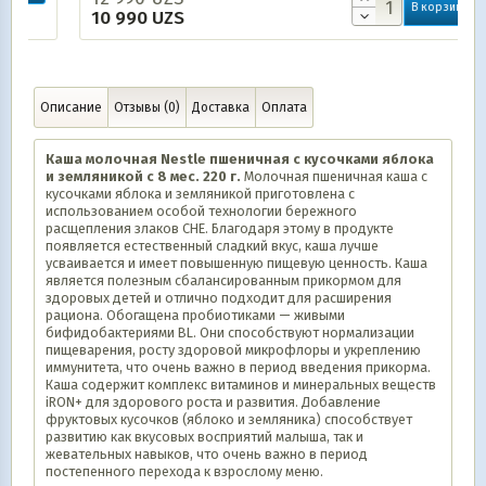
В корзину
10 990
UZS
Описание
Отзывы (0)
Доставка
Оплата
Каша молочная Nestle пшеничная с кусочками яблока
и земляникой с 8 мес. 220 г.
Молочная пшеничная каша с
кусочками яблока и земляникой приготовлена с
использованием особой технологии бережного
расщепления злаков СНЕ. Благодаря этому в продукте
появляется естественный сладкий вкус, каша лучше
усваивается и имеет повышенную пищевую ценность. Каша
является полезным сбалансированным прикормом для
здоровых детей и отлично подходит для расширения
рациона. Обогащена пробиотиками — живыми
бифидобактериями BL. Они способствуют нормализации
пищеварения, росту здоровой микрофлоры и укреплению
иммунитета, что очень важно в период введения прикорма.
Каша содержит комплекс витаминов и минеральных веществ
iRON+ для здорового роста и развития. Добавление
фруктовых кусочков (яблоко и земляника) способствует
развитию как вкусовых восприятий малыша, так и
жевательных навыков, что очень важно в период
постепенного перехода к взрослому меню.