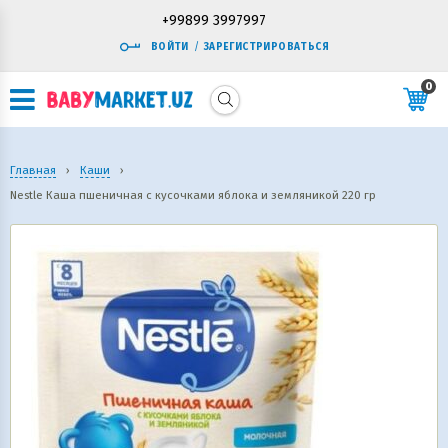
+99899 3997997
ВОЙТИ
/
ЗАРЕГИСТРИРОВАТЬСЯ
0
Главная
›
Каши
›
Nestle Каша пшеничная с кусочками яблока и земляникой 220 гр