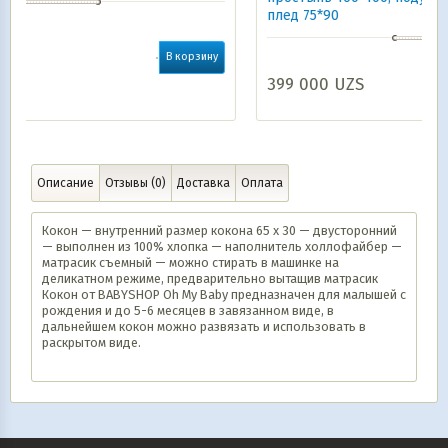
плед 75*90
рзину
399 000
UZS
В корзину
Описание
Отзывы (0)
Доставка
Оплата
Кокон — внутренний размер кокона 65 х 30 — двусторонний
— выполнен из 100% хлопка — наполнитель холлофайбер —
матрасик съемный — можно стирать в машинке на
деликатном режиме, предварительно вытащив матрасик
Кокон от BABYSHOP Oh My Baby предназначен для малышей с
рождения и до 5-6 месяцев в завязанном виде, в
дальнейшем кокон можно развязать и использовать в
раскрытом виде.