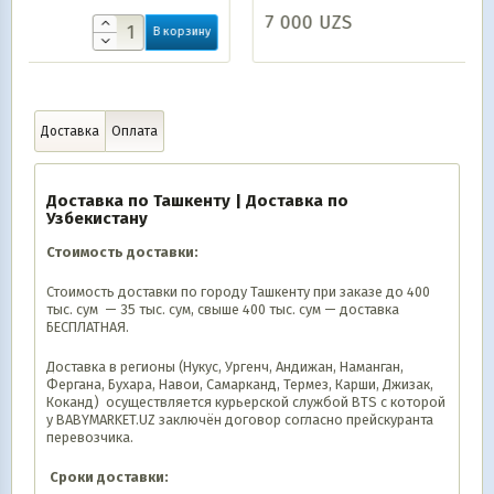
7 000
UZS
рзину
В корзину
Доставка
Оплата
Доставка по Ташкенту | Доставка по
Узбекистану
Стоимость доставки:
Стоимость доставки по городу Ташкенту при заказе до 400
тыс. сум — 35 тыс. сум, свыше 400 тыс. сум — доставка
БЕСПЛАТНАЯ.
Доставка в регионы (Нукус, Ургенч, Андижан, Наманган,
Фергана, Бухара, Навои, Самарканд, Термез, Карши, Джизак,
Коканд) осуществляется курьерской службой BTS с которой
у BABYMARKET.UZ заключён договор согласно прейскуранта
перевозчика.
Сроки доставки: