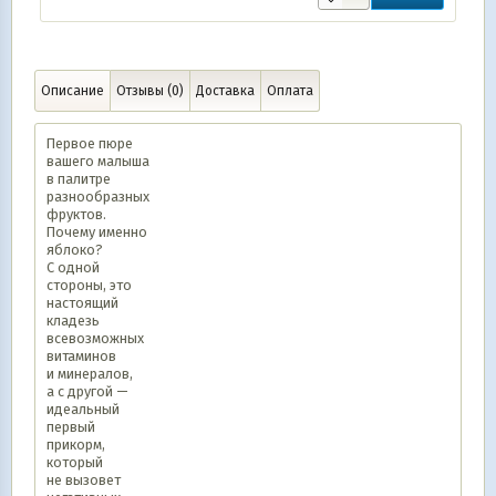
Описание
Отзывы (0)
Доставка
Оплата
Первое пюре
вашего малыша
в палитре
разнообразных
фруктов.
Почему именно
яблоко?
С одной
стороны, это
настоящий
кладезь
всевозможных
витаминов
и минералов,
а с другой —
идеальный
первый
прикорм,
который
не вызовет