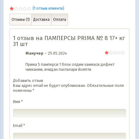
(
1
отзыв клиента)
Рейтинг
1
1.00
Отзывы (1)
Доставка
Оплата
из
5
на
основе
1 отзыв на
ПАМПЕРСЫ PRIMA № 8 17+ кг
опроса
31 шт
пользователя
Манучер
–
25.05.2024
Оценка
1
Прима 5 памперси 1 блок олдим хаммаси дефект
из
чикканми, ичидан пахталари йояпти
5
Добавить отзыв
Ваш адрес email не будет опубликован.
Обязательные поля
помечены
*
Имя
*
Email
*