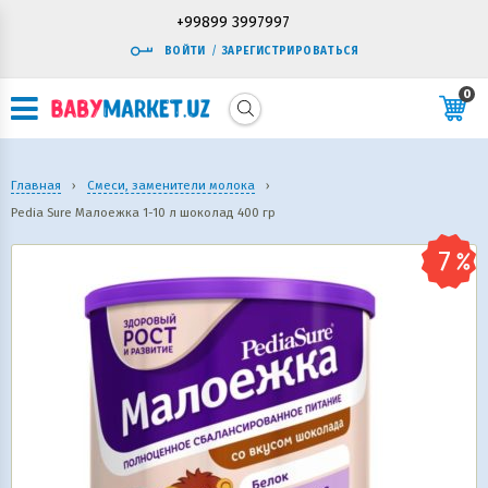
+99899 3997997
ВОЙТИ
/
ЗАРЕГИСТРИРОВАТЬСЯ
0
Главная
›
Смеси, заменители молока
›
Pedia Sure Малоежка 1-10 л шоколад 400 гр