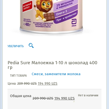
УВЕЛИЧИТЬ
Pedia Sure Малоежка 1-10 л шоколад 400
гр
Смеси, заменители молока
ТИП ТОВАРА
Цена:
209 990
UZS
194 990
UZS
Нет в наличии
Общая цена
209 990
UZS
194 990
UZS