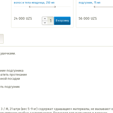
волос и тела младенца, 250 мл
подгузник, 75 мл
24 000
UZS
56 000
UZS
В корзину
душечками.
ние подгузника
ратить протекание
ичной посадки
ить подгузник
ер 3 / M, 21 штук (вес 5-9 кг) содержат «дышащие» материалы, не вызываю
жки-липучки удобно застегиваются. Подходят для мальчиков и девочек.