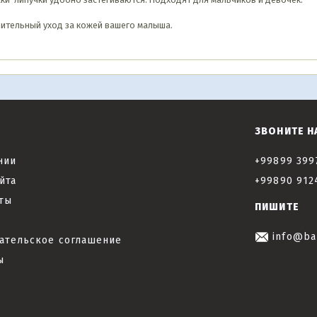
нительный уход за кожей вашего малыша.
ЗВОНИТЕ Н
нии
+99899 399
йта
+99890 912
ты
ПИШИТЕ
info@ba
ательское соглашение
ы