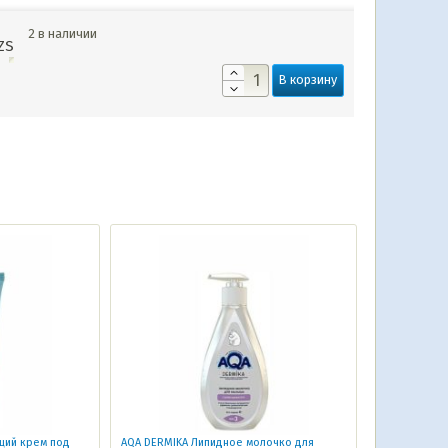
2 в наличии
ZS
В корзину
щий крем под
AQA DERMIKA Липидное молочко для