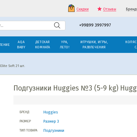
Скидки
Отзывы
Бренд
+99899 3997997
AQA
ДЕТСКАЯ
УРА,
ИГРУШКИ, ИГРЫ,
КОЛЯС
ЛЕНИЕ
BABY
КОМНАТА
ЛЕТО!
РАЗВЛЕЧЕНИЯ
С
lite Soft 21 шт.
Подгузники Huggies №3 (5-9 kg) Huggie
Huggies
БРЕНД
Размер 3
РАЗМЕР
Подгузники
ТИП ТОВАРА