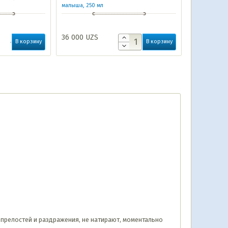
малыша, 250 мл
36 000
UZS
В корзину
В корзину
т опрелостей и раздражения, не натирают, моментально