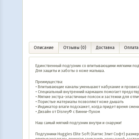
Описание
Отзывы (0)
Доставка
Оплата
Единственный подгузник со впитывающими мягкими по
Для защиты и заботы о коже малыша.
Преимущества:
• Впитывающие каналы уменьшают набухание и провиса
• Специальный внутренний кармашек помогает предотв
• Мягкие экстра-эластичные поясок и застежки для отл
• Пористые материалы позволяют коже дышать
• Индикатор влаги подскажет, когда придет время смен
• Дизайн от Disney© с Винни-Пухом
Наш самый мягкий подгузник внутри и снаружи!
Подгузники Huggies Elite Soft (Хаггис Элит Софт) разм
впитывают влагу, помогая сохранить кожу сухой, засте