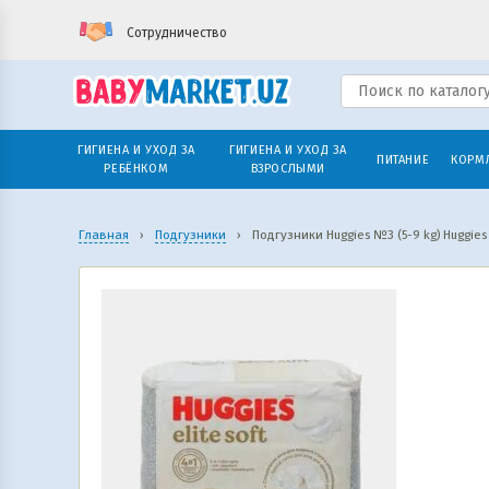
Сотрудничество
ГИГИЕНА И УХОД ЗА
ГИГИЕНА И УХОД ЗА
ПИТАНИЕ
КОРМ
РЕБЁНКОМ
ВЗРОСЛЫМИ
Главная
›
Подгузники
›
Подгузники Huggies №3 (5-9 kg) Huggies E