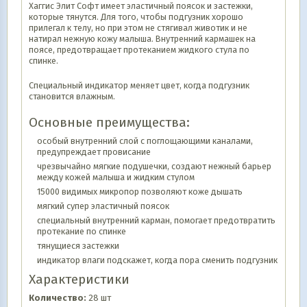
Хаггис Элит Софт имеет эластичный поясок и застежки,
которые тянутся. Для того, чтобы подгузник хорошо
прилегал к телу, но при этом не стягивал животик и не
натирал нежную кожу малыша. Внутренний кармашек на
поясе, предотвращает протеканием жидкого стула по
спинке.
Специальный индикатор меняет цвет, когда подгузник
становится влажным.
Основные преимущества:
особый внутренний слой с поглощающими каналами,
предупреждает провисание
чрезвычайно мягкие подушечки, создают нежный барьер
между кожей малыша и жидким стулом
15000 видимых микропор позволяют коже дышать
мягкий супер эластичный поясок
специальный внутренний карман, помогает предотвратить
протекание по спинке
тянущиеся застежки
индикатор влаги подскажет, когда пора сменить подгузник
Характеристики
Количество:
28 шт