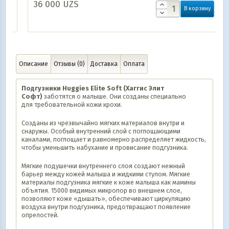
36 000
UZS
В корзину
Описание
Отзывы (0)
Доставка
Оплата
Подгузники Huggies Elite Soft (Хаггис Элит
Софт)
заботятся о малыше. Они созданы специально
для требовательной кожи крохи.
Созданы из чрезвычайно мягких материалов внутри и
снаружы. Особый внутренний слой с поглощающими
каналами, поглощает и равномерно распределяет жидкость,
чтобы уменьшить набухание и провисание подгузника.
Мягкие подушечки внутреннего слоя создают нежный
барьер между кожей малыша и жидкими стулом. Мягкие
материалы подгузника мягкие к коже малыша как мамины
объятия. 15000 видимых микропор во внешнем слое,
позволяют коже «дышать», обеспечивают циркуляцию
воздуха внутри подгузника, предотвращают появление
опрелостей.