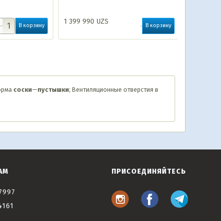
1 399 990
UZS
61 990
UZ
В корзину
В корзину
форма
соски
—
пустышки
; Вентиляционные отверстия в
АМ
ПРИСОЕДИНЯЙТЕСЬ
7997
4161