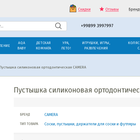
Скидки
Отзывы
Бренд
+99899 3997997
AQA
ДЕТСКАЯ
УРА,
ИГРУШКИ, ИГРЫ,
КОЛЯС
ЛЕНИЕ
BABY
КОМНАТА
ЛЕТО!
РАЗВЛЕЧЕНИЯ
С
Пустышка силиконовая ортодонтическая CAMERA
Пустышка силиконовая ортодонтиче
CAMERA
БРЕНД
Соски, пустышки, держатели для соски и футляры
ТИП ТОВАРА