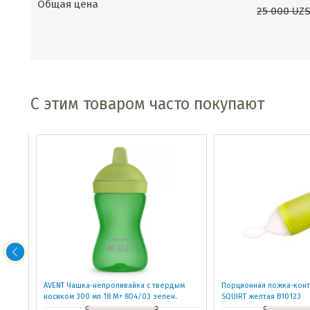
Общая цена
25 000
UZ
С этим товаром часто покупают
мл
AVENT Чашка-непроливайка с твердым
Порционная ложка-конте
носиком 300 мл 18 M+ 804/03 зелен.
SQUIRT желтая B10123