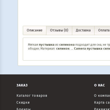
1 990
UZS
174 990
UZS
В корзину
В корз
Описание
Отзывы (0)
Доставка
Оплата
Мягкая
пустышка
из
силикона
подходит для сна, не 
ободке; Материал:
силикон
. …
Camera
пустышка
сил
ЗАКАЗ
О НАС
Каталог товаров
О компа
Скидки
Карта са
Бренды
Реквизи