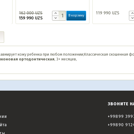
162 000
UZS
119 990
UZS
ину
В корзину
159 990
UZS
травмирует кожу ребенка при любом положении;Классическая скошенная 
иконовая
ортодонтическая
, 3+ месяцев,
ЗВОНИТЕ Н
нии
+99899 399
йта
+99890 912
ты