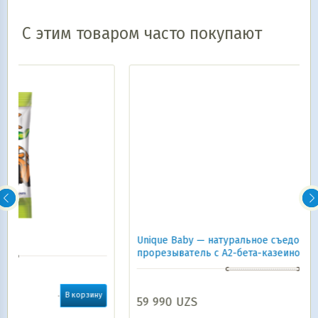
С этим товаром часто покупают
Unique Baby — натуральное съедобное печенье-
прорезыватель с A2-бета-казеином 6мес 100гр
рзину
59 990
UZS
В корзину