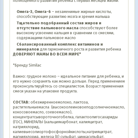
полноценного развития ребенка с первых месяцев жизни:
Омега-3, Омега-6
– незаменимые жирные кислоты,
способствующие развитию мозга и зрения малыша
Тщательно подобранный состав жиров и
отсутствие пальмового масла
способствуют более
высокому усвоению кальция в сравнении со смесями,
содержащими пальмовое масло
Сбалансированный комплекс витаминов и
минералов
для гармоничного роста и развития ребенка
ДОВЕРЯЮТ МАМЫ ВО ВСЕМ МИРЕ*
*Бренду Similac
Важно: грудное молоко – идеальное питание для ребенка, и
его нужно сохранять как можно дольше. Перед применением
проконсультируйтесь со специалистом. Возраст применения
смеси указан на упаковке продукта.
СОСТАВ:
обезжиренноемолоко, лактоза,
растительныемасла (высокоолеиновоеподсолнечноемасло,
кокосовоемасло, соевоемасло),
концентратсывороточногобелка, галактоолигосахариды
(ГОС), МИНЕРАЛЫ (кальциякарбонат, калияцитрат,
натрияхлорид,
калиевыесолиортофосфорнойкислоты,натрияцитрат,
магнияхлорид, железа (II) сульфат, цинкасульфат,