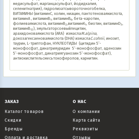
медисульфат, марганцасульфат, йодидкалия,
селенитнатрия), гидролизатсывороточногобелка,
ВИТАМИНЫ (витаминС, холин, ниацин, пантотеноваякислота,
витаминА , витаминB
, витаминB
, бета-каротин,
1
6
фолиеваякислота, витаминB
,витаминК
, биотин, витаминD
,
2
1
3
витаминВ
), эмульгаторсоевыйлецитин,
12
арахидоноваякислота (АRA) измасла
M
.
alpina
,
докозагексаеноваякислота (DHA) измасла
C
.
cohnii
, инозит,
таурин, L-триптофан, НУКЛЕОТИДЫ (цитидин 5’-
монофосфат, динатрияуридин 5’-монофосфат, aденозин
5’-монофосфат, динатриягуанозин 5’-монофосфат),
антиокислительсмесьтокоферолов, карнитин.
ЗАКАЗ
О НАС
Каталог товаров
О компании
Скидки
Карта сайта
Бренды
Реквизиты
Оплата и доставка
Отзывы