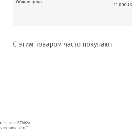
Общая цена
11 000
U
С этим товаром часто покупают
0гр чеснок BT002»
поля помечены
*