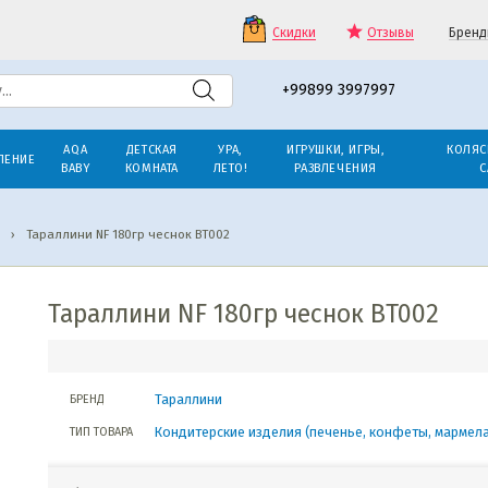
Скидки
Отзывы
Бренд
+99899 3997997
AQA
ДЕТСКАЯ
УРА,
ИГРУШКИ, ИГРЫ,
КОЛЯС
ЛЕНИЕ
BABY
КОМНАТА
ЛЕТО!
РАЗВЛЕЧЕНИЯ
С
›
Тараллини NF 180гр чеснок BT002
Тараллини NF 180гр чеснок BT002
Тараллини
БРЕНД
Кондитерские изделия (печенье, конфеты, мармел
ТИП ТОВАРА