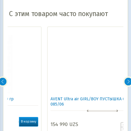
С этим товаром часто покупают
AVENT Ultra air GIRL/BOY ПУСТЫШКА 6-18 м 2 шт
085/06
у
154 990
UZS
В корзину