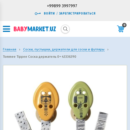
+99899 3997997
ВОЙТИ
/
ЗАРЕГИСТРИРОВАТЬСЯ
0
Главная
›
Соски, пустышки, держатели для соски и футляры
›
Tommee Tippee Соска держатель 0+ 43336390