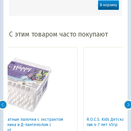
В корзину
С этим товаром часто покупают
ктом
R.O.C.S. Kids Детская зубная паста R.O.C.S. Kids Бабл
гам 4-7 лет 45гр