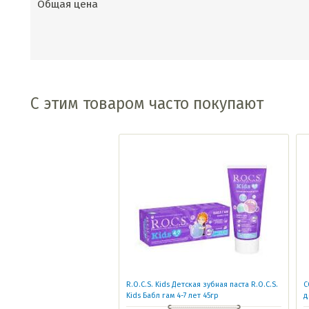
Общая цена
С этим товаром часто покупают
R.O.C.S. Kids Детская зубная паста R.O.C.S.
С
Kids Бабл гам 4-7 лет 45гр
д