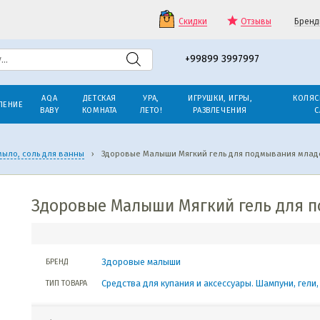
Скидки
Отзывы
Бренд
+99899 3997997
AQA
ДЕТСКАЯ
УРА,
ИГРУШКИ, ИГРЫ,
КОЛЯС
ЛЕНИЕ
BABY
КОМНАТА
ЛЕТО!
РАЗВЛЕЧЕНИЯ
С
мыло, соль для ванны
›
Здоровые Малыши Мягкий гель для подмывания млад
Здоровые Малыши Мягкий гель для 
Здоровые малыши
БРЕНД
Средства для купания и аксессуары. Шампуни, гели
ТИП ТОВАРА