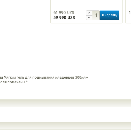
61 990
UZS
1
В корзину
59 990
UZS
ши Мягкий гель для подмывания младенцев 300мл»
поля помечены
*