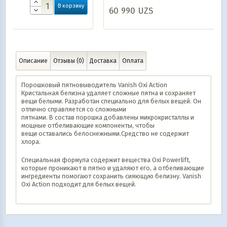
рзину
60 990
UZS
В корзину
Описание
Отзывы (0)
Доставка
Оплата
Порошковый пятновыводитель Vanish Oxi Action
Кристальная белизна удаляет сложные пятна и сохраняет
вещи белыми. Разработан специально для белых вещей. Он
отлично справляется со сложными
пятнами. В состав порошка добавлены микрокристаллы и
мощные отбеливающие компоненты, чтобы
вещи оставались белоснежными.Средство не содержит
хлора.
Специальная формула содержит вещества Oxi Powerlift,
которые проникают в пятно и удаляют его, а отбеливающие
ингредиенты помогают сохранить сияющую белизну. Vanish
Oxi Action подходит для белых вещей.