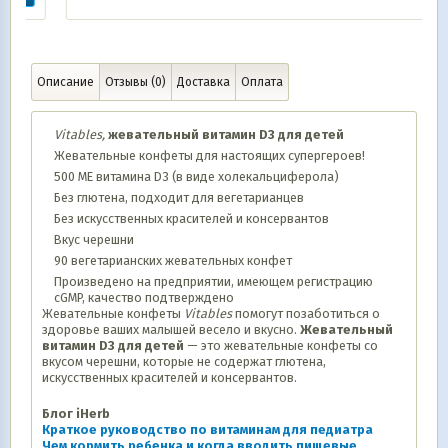
Описание
Отзывы (0)
Доставка
Оплата
Vitables,
жевательный витамин D3 для детей
Жевательные конфеты для настоящих супергероев!
500 МЕ витамина D3 (в виде холекальциферола)
Без глютена, подходит для вегетарианцев
Без искусственных красителей и консервантов
Вкус черешни
90 вегетарианских жевательных конфет
Произведено на предприятии, имеющем регистрацию
cGMP, качество подтверждено
Жевательные конфеты
Vitables
помогут позаботиться о
здоровье ваших малышей весело и вкусно.
Жевательный
витамин D3 для детей
— это жевательные конфеты со
вкусом черешни, которые не содержат глютена,
искусственных красителей и консервантов.
Блог iHerb
Краткое руководство по витаминам для педиатра
Чем кормить ребенка и когда вводить пищевые