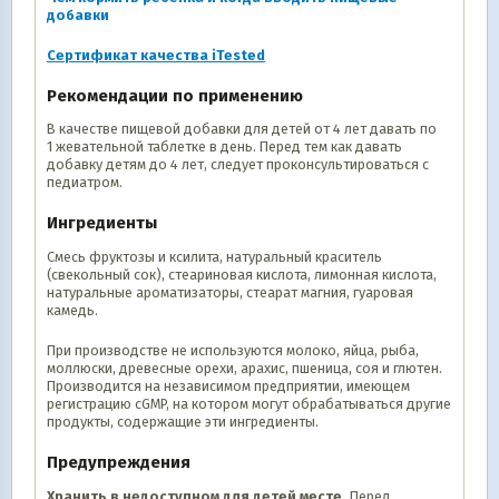
добавки
Сертификат качества iTested
Рекомендации по применению
В качестве пищевой добавки для детей от 4 лет давать по
1 жевательной таблетке в день. Перед тем как давать
добавку детям до 4 лет, следует проконсультироваться с
педиатром.
Ингредиенты
Смесь фруктозы и ксилита, натуральный краситель
(свекольный сок), стеариновая кислота, лимонная кислота,
натуральные ароматизаторы, стеарат магния, гуаровая
камедь.
При производстве не используются молоко, яйца, рыба,
моллюски, древесные орехи, арахис, пшеница, соя и глютен.
Производится на независимом предприятии, имеющем
регистрацию cGMP, на котором могут обрабатываться другие
продукты, содержащие эти ингредиенты.
Предупреждения
Хранить в недоступном для детей месте.
Перед