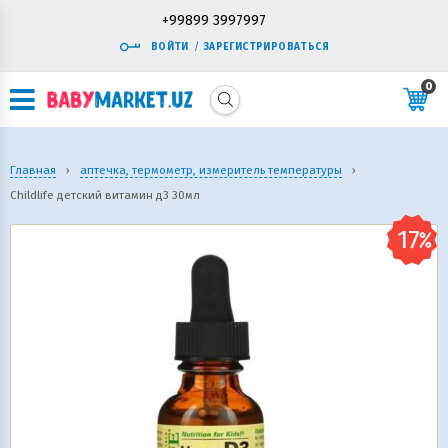
+99899 3997997
ВОЙТИ
/
ЗАРЕГИСТРИРОВАТЬСЯ
0
Главная
›
аптечка, термометр, измеритель температуры
›
Childlife детский витамин д3 30мл