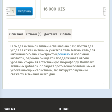
16 000
UZS
ину
В корзину
Описание
Отзывы (0)
Доставка
Оплата
Гель для интимной гигиены специально разработан для
ухода за кожей интимных участков тела. Мягкий гель для
интимной гигиены с экстрактом
ромашки
и молочной
кислотой, бережно очищает и поддерживает мягкий
уровень, сохраняя естественную микрофлору. Комплекс
активных добавок обладает противовосполительным и
успокаивающим свойствами, гарантирует ощущение
свежести в течение всего дня.
ЗАКАЗ
О НАС