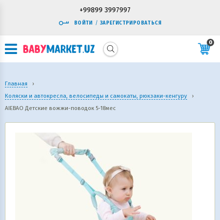
+99899 3997997
ВОЙТИ
/
ЗАРЕГИСТРИРОВАТЬСЯ
0
Главная
›
Коляски и автокресла, велосипеды и самокаты, рюкзаки-кенгуру
›
AIEBAO Детские вожжи-поводок 5-18мес