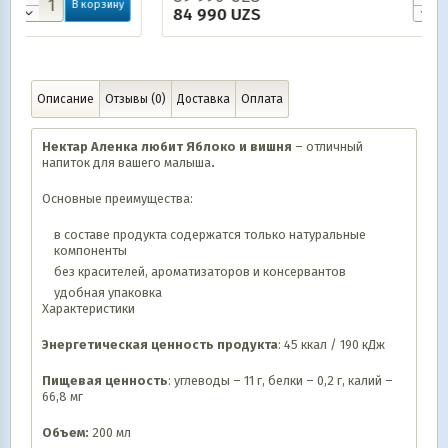
ину
В корзину
84 990
UZS
Описание
Отзывы (0)
Доставка
Оплата
Нектар Аленка любит Яблоко и вишня
– отличный
напиток для вашего малыша
.
Основные преимущества:
в составе продукта содержатся только натуральные
компоненты
без красителей, ароматизаторов и консервантов
удобная упаковка
Характеристики
Энергетическая ценность продукта
: 45 ккал / 190 кДж
Пищевая ценность
: углеводы – 11 г, белки – 0,2 г, калий –
66,8 мг
Объем:
200 мл