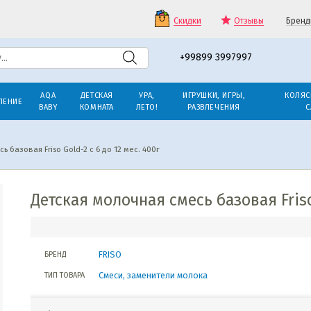
Скидки
Отзывы
Бренд
+99899 3997997
AQA
ДЕТСКАЯ
УРА,
ИГРУШКИ, ИГРЫ,
КОЛЯС
ЛЕНИЕ
BABY
КОМНАТА
ЛЕТО!
РАЗВЛЕЧЕНИЯ
С
 базовая Friso Gold-2 с 6 до 12 мес. 400г
Детская молочная смесь базовая Friso 
FRISO
БРЕНД
Смеси, заменители молока
ТИП ТОВАРА