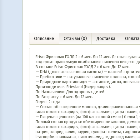
Описание
Отзывы (0)
Доставка
Оплата
Friso Фрисолак ГОЛД 2 c 6 мес. До 12 мес. Детская сух
содержит правильную комбинацию пищевых веществ дл
В составе Friso Фрисолак ГОЛД 2 c 6 мес. До 12 мес. :
— DHA (докозагексаеновая кислота) — важный строител
— Пребиотики — натуральные пищевые волокна, спос
— Природные каротиноиды — антиоксиданты, повышающ
Производитель: Friesland (Нидерланды).
По Назначению: Для здоровых детей
По Возрасту: c 6 мес. До 12 мес.
Годен: 2 года
— Состав обезжиренное молоко, деминерализованная м
галактоолигосахариды, фосфат кальция, цитрат калия, 
— Пищевая ценность (на 100 мл готовой смеси) белки 1, 6 
Полный состав продукта: обезжиренное молоко, демине
галактоолигосахариды, фосфат кальция, цитрат калия, 
натрия, хлорид калия, таурин, сульфат железа, гидро
L-аскорбил пальмитат, никотинамид, гидроксид калия