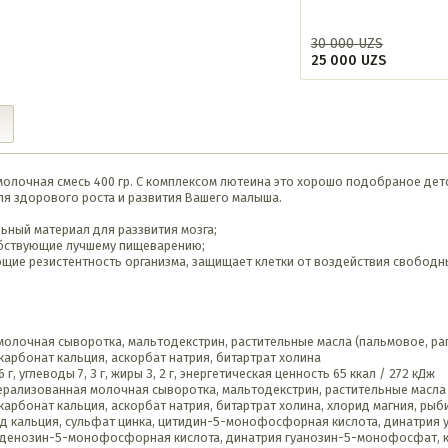
30 000
UZS
25 000
UZS
ая молочная смесь 400 гр. С комплексом лютеина это хорошо подобраное де
я здорового роста и развития Вашего малыша.
ьный материал для раззвития мозга;
обствующие лучшему пищеварению;
ие резистентность организма, защищает клетки от воздействия свободн
олочная сыворотка, мальтодекстрин, растительные масла (пальмовое, рап
карбонат кальция, аскорбат натрия, битартрат холина
г, углеводы 7, 3 г, жиры 3, 2 г, энергетическая ценность 65 ккал / 272 кДж
рализованная молочная сыворотка, мальтодекстрин, растительные масла 
карбонат кальция, аскорбат натрия, битартрат холина, хлорид магния, рыб
ксид кальция, сульфат цинка, цитидин-5-монофосфорная кислота, динатр
, аденозин-5-монофосфорная кислота, динатрия гуанозин-5-монофосфат, к