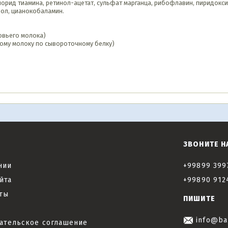
орид тиамина, ретинол-ацетат, сульфат марганца, рибофлавин, пиридокс
рол, цианокобаламин.
овьего молока)
ому молоку по сывороточному белку)
ЗВОНИТЕ Н
нии
+99899 399
йта
+99890 912
ты
ПИШИТЕ
info@ba
ательское соглашение