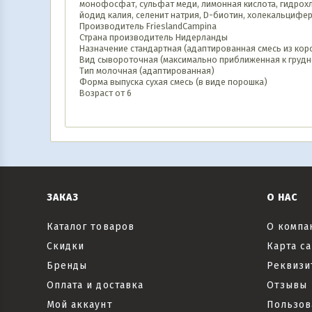
монофосфат, сульфат меди, лимонная кислота, гидрохл
йодид калия, селенит натрия, D-биотин, холекальцифе
Производитель FrieslandCampina
Страна производитель Нидерланды
Назначение стандартная (адаптированная смесь из кор
Вид сывороточная (максимально приближенная к грудн
Тип молочная (адаптированная)
Форма выпуска сухая смесь (в виде порошка)
Возраст от 6
ЗАКАЗ
О НАС
Каталог товаров
О компа
Скидки
Карта са
Бренды
Реквизи
Оплата и доставка
Отзывы
Мой аккаунт
Пользов