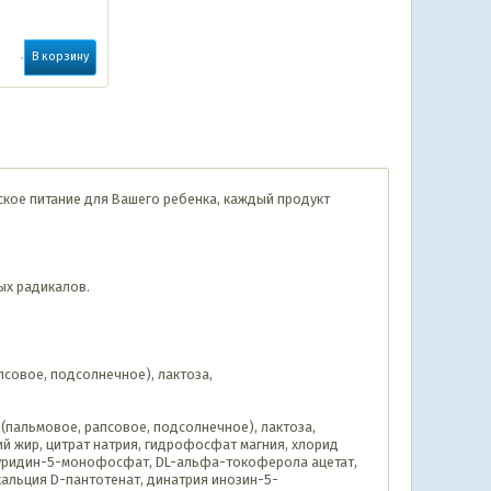
В корзину
тское питание для Вашего ребенка, каждый продукт
ых радикалов.
совое, подсолнечное), лактоза,
(пальмовое, рапсовое, подсолнечное), лактоза,
ий жир, цитрат натрия, гидрофосфат магния, хлорид
ия уридин-5-монофосфат, DL-альфа-токоферола ацетат,
альция D-пантотенат, динатрия инозин-5-