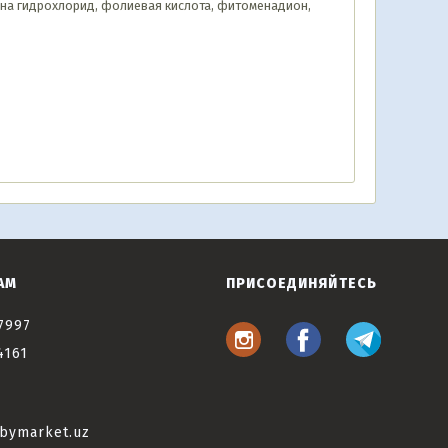
ина гидрохлорид, фолиевая кислота, фитоменадион,
АМ
ПРИСОЕДИНЯЙТЕСЬ
7997
4161
bymarket.uz