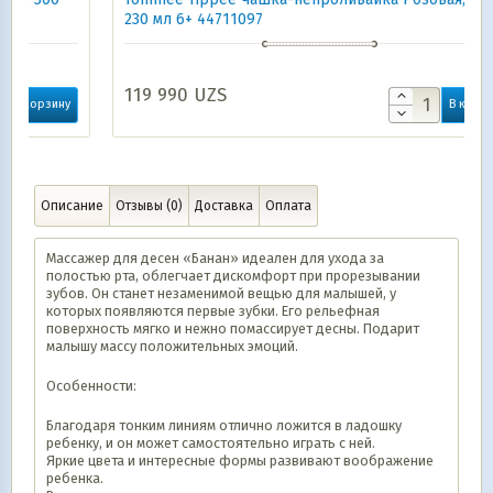
230 мл 6+ 44711097
119 990
UZS
у
В корзину
Описание
Отзывы (0)
Доставка
Оплата
Массажер для десен «Банан» идеален для ухода за
полостью рта, облегчает дискомфорт при прорезывании
зубов. Он станет незаменимой вещью для малышей, у
которых появляются первые зубки. Его рельефная
поверхность мягко и нежно помассирует десны. Подарит
малышу массу положительных эмоций.
Особенности:
Благодаря тонким линиям отлично ложится в ладошку
ребенку, и он может самостоятельно играть с ней.
Яркие цвета и интересные формы развивают воображение
ребенка.