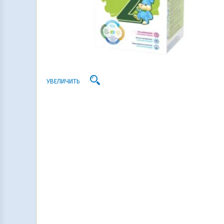
УВЕЛИЧИТЬ
r. Brown’s Бутылочка-поильник с узким
AVENT NATURAL Набор для новорожде
орлом Sippy bottle 250 мл, 6 мес, кролик
Серия Natural ,голубой 301/04