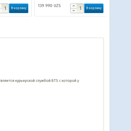
139 990
UZS
639 990
U
В корзину
В корзину
ствляется курьерской службой BTS с которой у