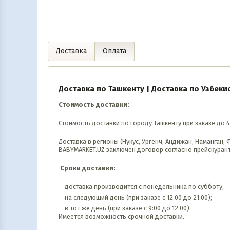
39 990
UZS
639 990
UZS
В корзину
В корз
Доставка
Оплата
Доставка по Ташкенту | Доставка по Узбеки
Стоимость доставки:
Стоимость доставки по городу Ташкенту при заказе до 4
Доставка в регионы (Нукус, Ургенч, Андижан, Наманган,
BABYMARKET.UZ заключён договор согласно прейскурант
Сроки доставки:
доставка производится с понедельника по субботу;
на следующий день (при заказе с 12:00 до 21:00);
в тот же день (при заказе с 9:00 до 12.00).
Имеется возможность срочной доставки.