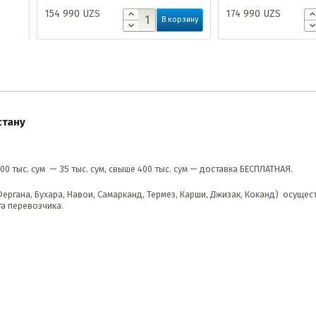
154 990
UZS
174 990
UZS
ину
В корзину
стану
00 тыс. сум — 35 тыс. сум, свыше 400 тыс. сум — доставка БЕСПЛАТНАЯ.
 Фергана, Бухара, Навои, Самарканд, Термез, Карши, Джизак, Коканд) осуще
а перевозчика.