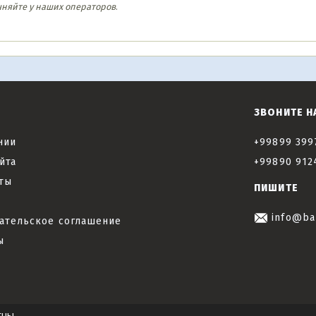
чняйте у наших операторов
.
ЗВОНИТЕ Н
нии
+99899 399
йта
+99890 912
ты
ПИШИТЕ
info@ba
ательское соглашение
ы