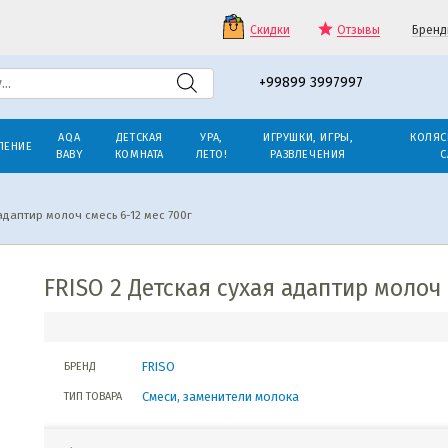
Скидки
Отзывы
Бренд
+99899 3997997
AQA
ДЕТСКАЯ
УРА,
ИГРУШКИ, ИГРЫ,
КОЛЯС
ЛЕНИЕ
BABY
КОМНАТА
ЛЕТО!
РАЗВЛЕЧЕНИЯ
С
адаптир молоч смесь 6-12 мес 700г
FRISO 2 Детская сухая адаптир молоч 
FRISO
БРЕНД
Смеси, заменители молока
ТИП ТОВАРА