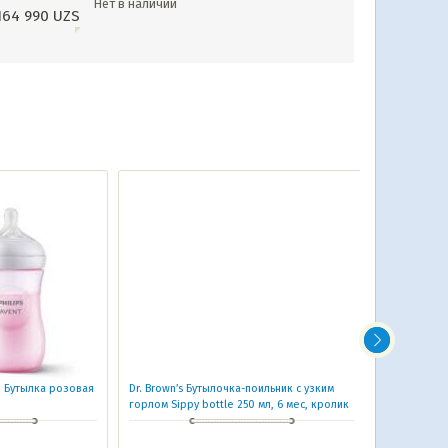
Нет в наличии
164 990
UZS
Бутылка розовая
Dr. Brown’s Бутылочка-поильник с узким
AVENT NATUR
горлом Sippy bottle 250 мл, 6 мес, кролик
Серия Natura