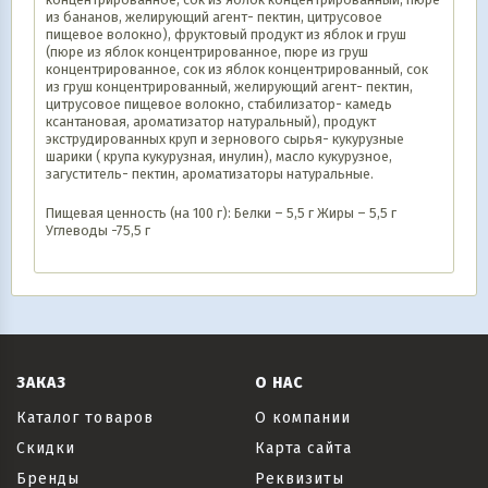
из бананов, желирующий агент- пектин, цитрусовое
пищевое волокно), фруктовый продукт из яблок и груш
(пюре из яблок концентрированное, пюре из груш
концентрированное, сок из яблок концентрированный, сок
из груш концентрированный, желирующий агент- пектин,
цитрусовое пищевое волокно, стабилизатор- камедь
ксантановая, ароматизатор натуральный), продукт
экструдированных круп и зернового сырья- кукурузные
шарики ( крупа кукурузная, инулин), масло кукурузное,
загуститель- пектин, ароматизаторы натуральные.
Пищевая ценность (на 100 г): Белки – 5,5 г Жиры – 5,5 г
Углеводы -75,5 г
ЗАКАЗ
О НАС
Каталог товаров
О компании
Скидки
Карта сайта
Бренды
Реквизиты