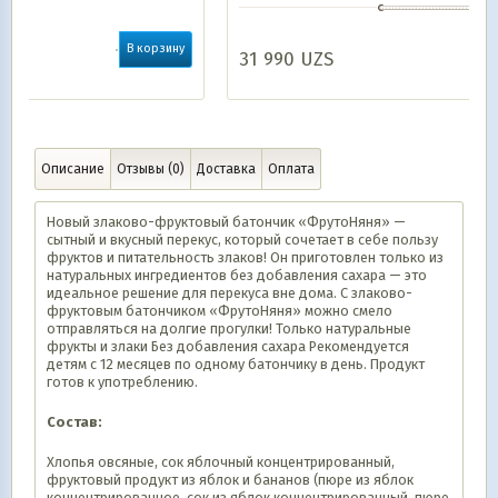
ину
31 990
UZS
В корзину
Описание
Отзывы (0)
Доставка
Оплата
Новый злаково-фруктовый батончик «ФрутоНяня» —
сытный и вкусный перекус, который сочетает в себе пользу
фруктов и питательность злаков! Он приготовлен только из
натуральных ингредиентов без добавления сахара — это
идеальное решение для перекуса вне дома. С злаково-
фруктовым батончиком «ФрутоНяня» можно смело
отправляться на долгие прогулки! Только натуральные
фрукты и злаки Без добавления сахара Рекомендуется
детям с 12 месяцев по одному батончику в день. Продукт
готов к употреблению.
Состав:
Хлопья овсяные, сок яблочный концентрированный,
фруктовый продукт из яблок и бананов (пюре из яблок
концентрированное, сок из яблок концентрированный, пюре