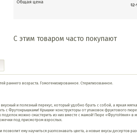
Общая цена
12
С этим товаром часто покупают
ей раннего возраста. Гомогенизированное. Стерилизованное.
вкусный и полезный перекус, который удобно брать с собой, а яркая мягк
ать с Фрутокрышками! Крышки-конструкторы от упаковок фруктового пюре
 поделок можно смастерить из них вместе с мамой! Пюре «ФрутоНяня» в мя
ложечки под присмотром взрослых.
и позволит ему научиться разпознавать цвета, а новые вкусы десертов ра