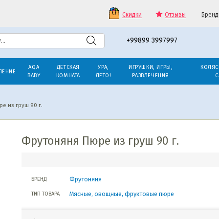
Скидки
Отзывы
Бренд
+99899 3997997
AQA
ДЕТСКАЯ
УРА,
ИГРУШКИ, ИГРЫ,
КОЛЯС
ЛЕНИЕ
BABY
КОМНАТА
ЛЕТО!
РАЗВЛЕЧЕНИЯ
С
е из груш 90 г.
Фрутоняня Пюре из груш 90 г.
Фрутоняня
БРЕНД
Мясные, овощные, фруктовые пюре
ТИП ТОВАРА