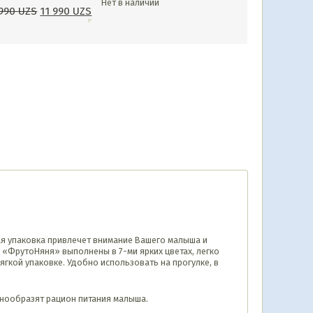
Нет в наличии
 990
UZS
11 990
UZS
ая упаковка привлечет внимание Вашего малыша и
 «ФрутоНяня» выполнены в 7-ми ярких цветах, легко
гкой упаковке. Удобно использовать на прогулке, в
знообразят рацион питания малыша.