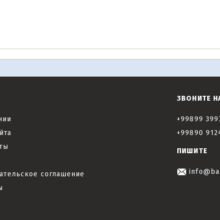
ЗВОНИТЕ Н
нии
+99899 399
йта
+99890 912
ты
ПИШИТЕ
info@ba
ательское соглашение
ы