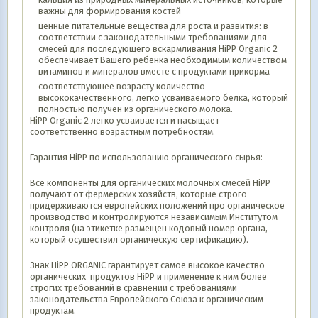
важны для формирования костей
ценные питательные вещества для роста и развития: в
соответствии с законодательными требованиями для
смесей для последующего вскармливания HiPP Organic 2
обеспечивает Вашего ребенка необходимым количеством
витаминов и минералов вместе с продуктами прикорма
соответствующее возрасту количество
высококачественного, легко усваиваемого белка, который
полностью получен из органического молока.
HiPP Organic 2 легко усваивается и насыщает
соответственно возрастным потребностям.
Гарантия HіPP по использованию органического сырья:
Все компоненты для органических молочных смесей HіPP
получают от фермерских хозяйств, которые строго
придерживаются европейских положений про органическое
производство и контролируются независимым Институтом
контроля (на этикетке размещен кодовый номер органа,
который осуществил органическую сертификацию).
Знак HіPP ORGANIC гарантирует самое высокое качество
органических продуктов HіPP и применение к ним более
строгих требований в сравнении с требованиями
законодательства Европейского Союза к органическим
продуктам.