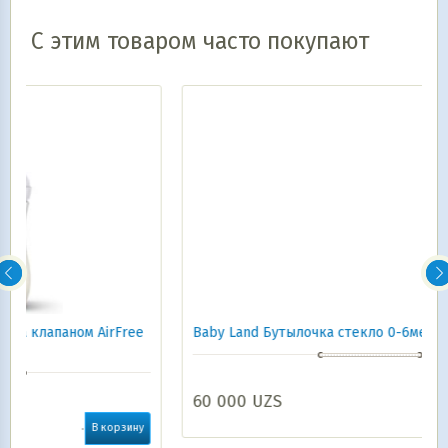
С этим товаром часто покупают
ree
Baby Land Бутылочка стекло 0-6мес 150мл 374
60 000
UZS
В корзину
ину