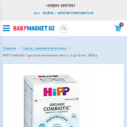
+99899 3997997
ВОЙТИ
/
ЗАРЕГИСТРИРОВАТЬСЯ
0
Главная
›
Смеси, заменители молока
›
HIPP Combiotic 1 детская молочная смесь с 0 до 6 мес. 800гр