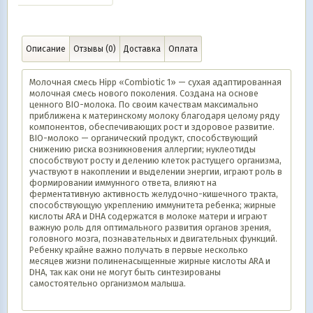
Описание
Отзывы (0)
Доставка
Оплата
Молочная смесь Hipp «Combiotic 1» — сухая адаптированная
молочная смесь нового поколения. Создана на основе
ценного BIO-молока. По своим качествам максимально
приближена к материнскому молоку благодаря целому ряду
компонентов, обеспечивающих рост и здоровое развитие.
BIO-молоко — органический продукт, способствующий
снижению риска возникновения аллергии; нуклеотиды
способствуют росту и делению клеток растущего организма,
участвуют в накоплении и выделении энергии, играют роль в
формировании иммунного ответа, влияют на
ферментативную активность желудочно-кишечного тракта,
способствующую укреплению иммунитета ребенка; жирные
кислоты ARA и DHA содержатся в молоке матери и играют
важную роль для оптимального развития органов зрения,
головного мозга, познавательных и двигательных функций.
Ребенку крайне важно получать в первые несколько
месяцев жизни полиненасыщенные жирные кислоты ARA и
DHA, так как они не могут быть синтезированы
самостоятельно организмом малыша.