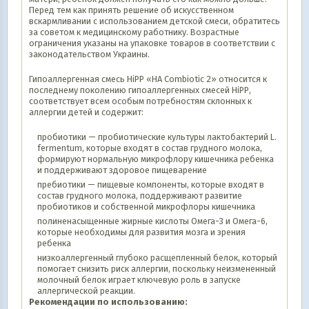
Перед тем как принять решение об искусственном
вскармливании с использованием детской смеси, обратитесь
за советом к медицинскому работнику. Возрастные
ограничения указаны на упаковке товаров в соответствии с
законодательством Украины.
Гипоаллергенная смесь HiPP «HA Combiotic 2» относится к
последнему поколению гипоаллергенных смесей НіРР,
соответствует всем особым потребностям склонных к
аллергии детей и содержит:
пробиотики — пробиотические культуры лактобактерий L.
fermentum, которые входят в состав грудного молока,
формируют нормальную микрофлору кишечника ребенка
и поддерживают здоровое пищеварение
пребиотики — пищевые компоненты, которые входят в
состав грудного молока, поддерживают развитие
пробиотиков и собственной микрофлоры кишечника
полиненасыщенные жирные кислоты Омега-3 и Омега-6,
которые необходимы для развития мозга и зрения
ребенка
низкоаллергенный глубоко расщепленный белок, который
помогает снизить риск аллергии, поскольку неизмененный
молочный белок играет ключевую роль в запуске
аллергической реакции.
Рекомендации по использованию: