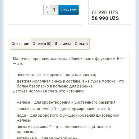
рзину
61 990
UZS
В корзину
58 990
UZS
Описание
Отзывы (0)
Доставка
Оплата
Молочная органическая каша «Пшеничная с фруктами» HiPP
— это:
ценные злаки, которые легко усваиваются;
детская молочная смесь в составе, а не сухое молоко, что
более безопасно и полезно для ребенка.
Детская молочная смесь это источник:
железа – для кроветворения и умственного развития,
кальция и витамина D – для формирования костей,
йода – для здорового функционирования щитовидной
железы,
цинка и витамина C – для повышения защитных сил
организма,
витамина A – для здоровой кожи,