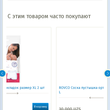
С этим товаром часто покупают
ROVCO Соска пустышка ортодонтическая 6+ размер
L
у
30 000
UZS