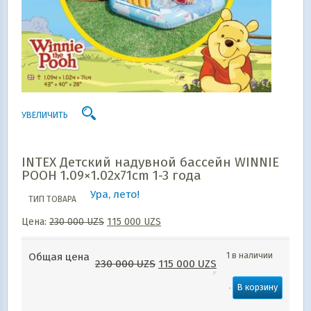
УВЕЛИЧИТЬ
INTEX Детский надувной бассейн WINNIE
POOH 1.09×1.02x71cm 1-3 года
Ура, лето!
ТИП ТОВАРА
Цена:
230 000
UZS
115 000
UZS
1 в наличии
Общая цена
230 000
UZS
115 000
UZS
В корзину