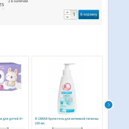
2 в наличии
ZS
В корзину
и для детей 0+
Я САМАЯ Крем-гель для интимной гигиены
СОЛНЦЕ И ЛУ
265 мл.
0+ с витамина