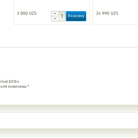
3 000
UZS
24 990
UZS
ину
В корзину
rmal 8X16»
поля помечены
*