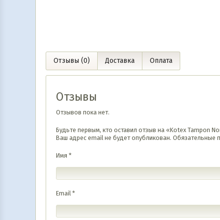
7 990
UZS
41 990
UZS
В корзину
В корз
Отзывы (0)
Доставка
Оплата
Отзывы
Отзывов пока нет.
Будьте первым, кто оставил отзыв на «Kotex Tampon No
Ваш адрес email не будет опубликован.
Обязательные 
Имя
*
Email
*