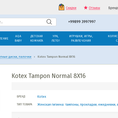
Скидки
Отзывы
Бренд
+99899 3997997
AQA
ДЕТСКАЯ
УРА,
ИГРУШКИ, ИГРЫ,
КОЛЯС
ЛЕНИЕ
BABY
КОМНАТА
ЛЕТО!
РАЗВЛЕЧЕНИЯ
С
атные диски, палочки
›
Kotex Tampon Normal 8X16
Kotex Tampon Normal 8X16
Kotex
БРЕНД
Женская гигиена: тампоны, прокладки, ежедневки, 
ТИП ТОВАРА