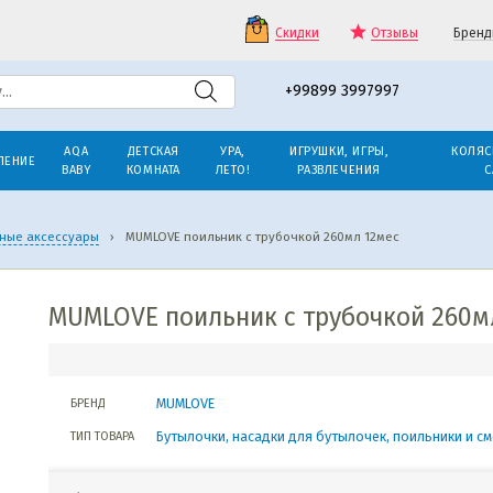
Скидки
Отзывы
Бренд
+99899 3997997
AQA
ДЕТСКАЯ
УРА,
ИГРУШКИ, ИГРЫ,
КОЛЯС
ЛЕНИЕ
BABY
КОМНАТА
ЛЕТО!
РАЗВЛЕЧЕНИЯ
С
нные аксессуары
›
MUMLOVE поильник с трубочкой 260мл 12мес
MUMLOVE поильник с трубочкой 260м
MUMLOVE
БРЕНД
Бутылочки, насадки для бутылочек, поильники и с
ТИП ТОВАРА