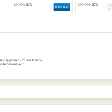
60 990
UZS
299 990
UZS
В корзину
ик с трубочкой 260мл 12мес»
поля помечены
*