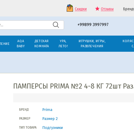
Скидки
Отзывы
Бренд
+99899 3997997
AQA
ДЕТСКАЯ
УРА,
ИГРУШКИ, ИГРЫ,
КОЛЯС
ЛЕНИЕ
BABY
КОМНАТА
ЛЕТО!
РАЗВЛЕЧЕНИЯ
С
ПАМПЕРСЫ PRIMA №2 4-8 КГ 72шт Раз
Prima
БРЕНД
Размер 2
РАЗМЕР
Подгузники
ТИП ТОВАРА