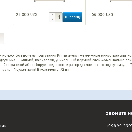
24 000
UZS
56 000
UZS
В корзину
ти ночью. Вот почему подгузники Prima имеют жемчужные микрогранулы, к
дгузника. — Мягкий, как хлопок, уникальный верхний слой моментально вп
 — Экстра слой абсорбирует жидкость и распределяет ее по подгузнику. 
pers = 1 сухая ночь! В комплекте: 72 шт
ЗВОНИТЕ Н
нии
+99899 399