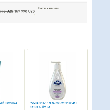
Нет в наличии
 990
UZS
169 990
UZS
щий крем под
AQA DERMIKA Липидное молочко для
малыша, 250 мл